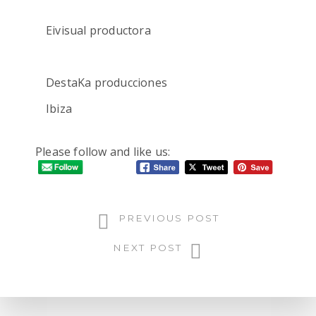
Eivisual productora
DestaKa producciones
Ibiza
Please follow and like us:
Continue Reading
PREVIOUS POST
NEXT POST