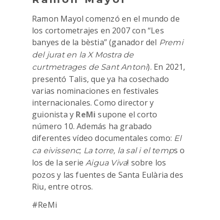
Ramon Mayol comenzó en el mundo de
los cortometrajes en 2007 con “Les
banyes de la bèstia” (ganador del
Premi
del jurat en la X Mostra de
). En 2021,
curtmetrages de Sant Antoni
presentó Talis, que ya ha cosechado
varias nominaciones en festivales
internacionales. Como director y
guionista y
ReMi
supone el corto
número 10. Además ha grabado
diferentes vídeo documentales como:
El
;
s o
ca eivissenc
La torre, la sal i el temp
los de la serie
! sobre los
Aigua Viva
pozos y las fuentes de Santa Eulària des
Riu, entre otros.
#ReMi