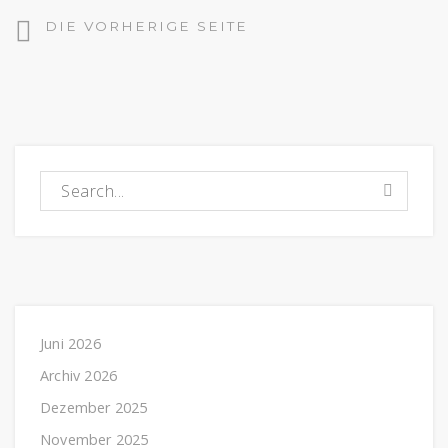
Seitennavigation
DIE VORHERIGE SEITE
Suchen nach:
Juni 2026
Archiv 2026
Dezember 2025
November 2025